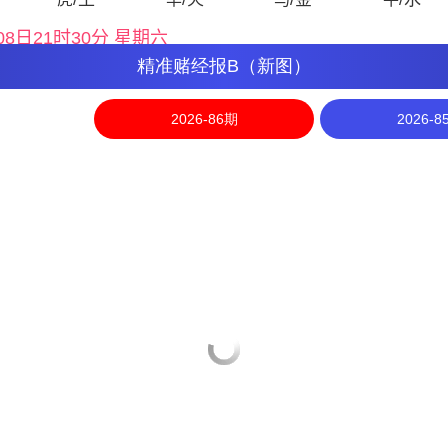
精准赌经报B（新图）
2026-86期
2026-8