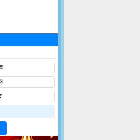
库
开奖直播
网
香港图库
奖
金多宝网
站
黄大仙网
网
九五至尊
牌
摇钱树网