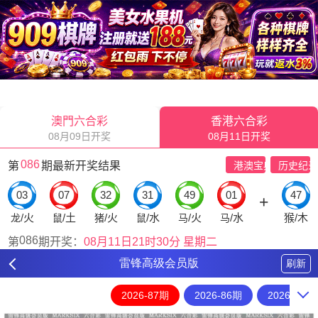
雷锋高级会员版
刷新
2026-87期
2026-86期
2026-85期