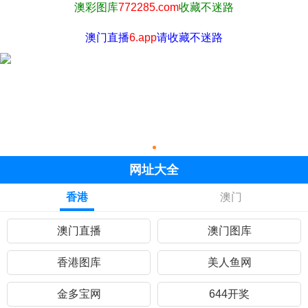
澳彩图库
772285.com
收藏不迷路
澳门直播
6.app
请收藏不迷路
网址大全
香港
澳门
澳门直播
澳门图库
香港图库
美人鱼网
金多宝网
644开奖