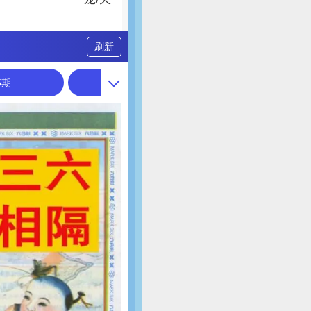
刷新
5期
2026-84期
2026-