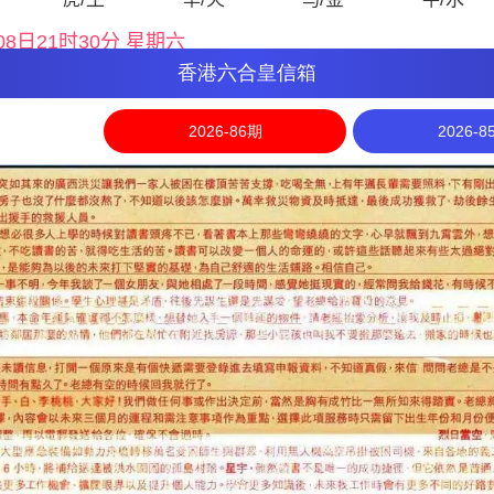
香港六合皇信箱
2026-86期
2026-8