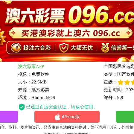
摇钱树网
香港挂
铁盘神算
九龙心
青龙阁网
藏宝阁
惠泽社群
刘伯温
雷锋总站
凤凰天
澳六彩票APP
全国彩民首选
六合彩票
神算子
授权：免费软件
类型：国产软
大小：22.6MB
星级：
聚宝盆网
天线宝
来源：澳六彩票
更新时间：2020.
环境：Android/iOS
评分：9.9
跑狗论坛
红姐论
已通过百度安全认证，请放心使用。
宝马论坛
六合宝
iPhone版
内容、资料、图片和资讯，只应用在合法的资料探讨，暂不适用于其它，外围和
白姐论坛
澳门玄