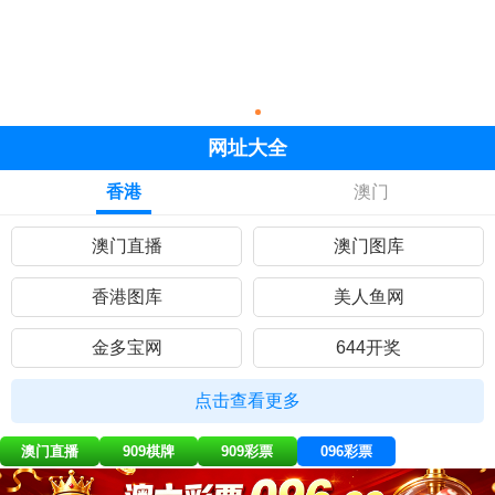
网址大全
香港
澳门
澳门直播
澳门图库
香港图库
美人鱼网
金多宝网
644开奖
黄大仙网
彩民网站
点击查看更多
九五至尊
曾道人网
澳门直播
909棋牌
909彩票
096彩票